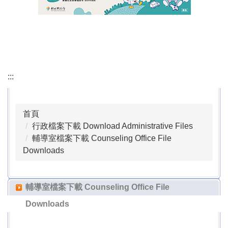
會議記錄 Minutes of the Meeting
行政檔案下載 Download Administrative Files
課程計畫專區 Course Planning Section
:::
本土語專區 Local Language Section
公職人員利益衝突迴避專區 Conflict of Interest
首頁
Avoidance Section for Public Officials
行政檔案下載 Download Administrative Files
輔導室檔案下載 Counseling Office File
正常教學專區 Normalized Education Section
Downloads
校外人士協助教學或活動專區 Special Area for Off-
campus Personnel Assisting with Teaching or
輔導室檔案下載 Counseling Office File
Activities
Downloads
戶外教育活動專區 Outdoor Education Activity Area