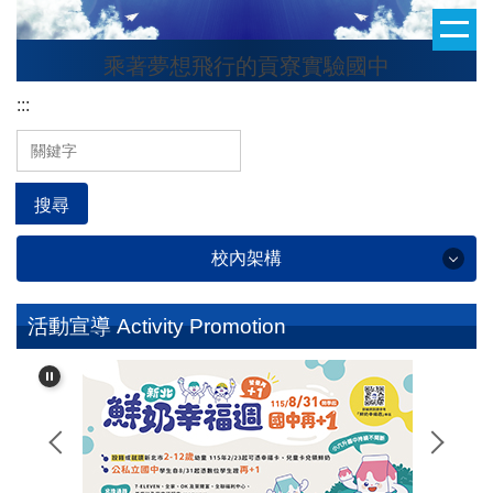
跳
到
乘著夢想飛行的貢寮實驗國中
主
要
:::
內
容
區
搜尋
校內架構
學校簡介 School Profile
活動宣導 Activity Promotion
行政處室 Administrative Office
校友專區 Alumni Section
班級整潔秩序評分 Classroom Cleanliness and
Orderliness Score