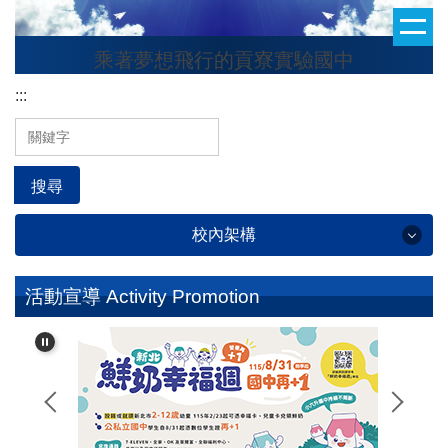
跳
到
乘著夢想飛行的貢寮實驗國中
主
要
:::
內
容
區
搜尋
校內架構
學校簡介 School Profile
活動宣導 Activity Promotion
行政處室 Administrative Office
校友專區 Alumni Section
班級整潔秩序評分 Classroom Cleanliness and
Orderliness Score