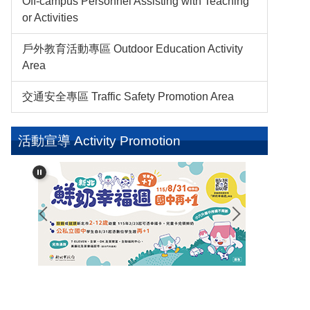
Off-campus Personnel Assisting with Teaching
or Activities
戶外教育活動專區 Outdoor Education Activity
Area
交通安全專區 Traffic Safety Promotion Area
活動宣導 Activity Promotion