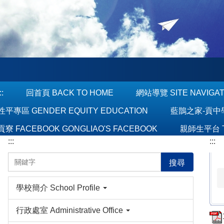
跳
到
主
要
內
容
區
::
回首頁 BACK TO HOME
網站導覽 SITE NAVIGA
性平專區 GENDER EQUITY EDUCATION
藍鵲之家-貢中學報 
貢寮 FACEBOOK GONGLIAO'S FACEBOOK
親師生平台 T
:::
:::
搜尋
學校簡介 School Profile
行政處室 Administrative Office