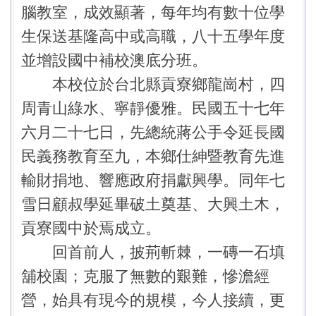
腦教室，成效顯著，每年均有數十位學
生保送基隆高中或高職，八十五學年度
並增設國中補校澳底分班。
本校位於台北縣貢寮鄉龍崗村，四
周青山綠水、寧靜優雅。民國五十七年
六月二十七日，先總統蔣公手令延長國
民義務教育至九，本鄉仕紳暨教育先進
輸財捐地、響應政府捐獻興學。同年七
雪日顧叔學延畢破土奠基、大興土木，
貢寮國中於焉成立。
回首前人，披荊斬棘，一磚一石填
舖校園；克服了無數的艱難，慘澹經
營，始具有現今的規模，今人接續，更