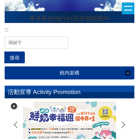
跳
到
乘著夢想飛行的貢寮實驗國中
主
要
:::
內
容
區
搜尋
校內架構
學校簡介 School Profile
活動宣導 Activity Promotion
行政處室 Administrative Office
校友專區 Alumni Section
班級整潔秩序評分 Classroom Cleanliness and
Orderliness Score