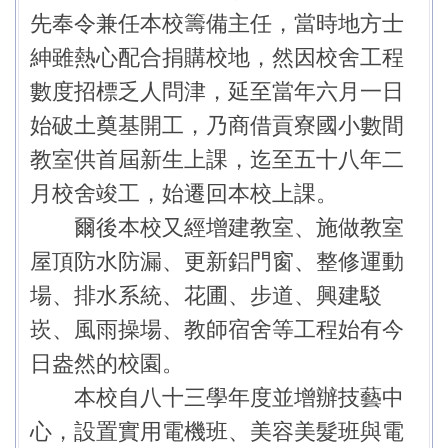
交通安全專區 Traffic Safety Promotion Area
先奉令兼任本校籌備主任，當時地方士
紳雖熱心配合捐購校地，然因校舍工程
數度招標乏人問津，延至當年六月一日
始破土奠基開工，乃商借貢寮國小數間
教室供首屆新生上課，迄至五十八年二
月校舍竣工，始遷回本校上課。
爾後本校又經增建教室、施做教室
屋頂防水防漏、更新鋁門窗、整修運動
場、排水系統、花圃、步道、興建駁
崁、風雨操場、教師宿舍等工程始有今
日盎然的校園。
本校自八十三學年度並增辦技藝中
心，設置實用電機班、美容美髮班與電