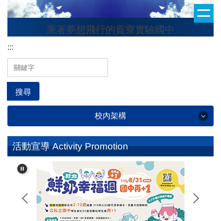
跳
到
乘著夢想飛行的貢寮實驗國中
主
要
:::
內
容
區
搜尋
校內架構
學校簡介 School Profile
活動宣導 Activity Promotion
行政處室 Administrative Office
校友專區 Alumni Section
班級整潔秩序評分 Classroom Cleanliness and
Orderliness Score