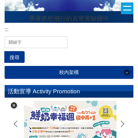
跳
到
乘著夢想飛行的貢寮實驗國中
主
要
:::
內
容
區
搜尋
校內架構
學校簡介 School Profile
活動宣導 Activity Promotion
行政處室 Administrative Office
校友專區 Alumni Section
班級整潔秩序評分 Classroom Cleanliness and
Orderliness Score