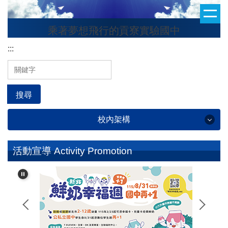
跳
到
乘著夢想飛行的貢寮實驗國中
主
要
:::
內
容
區
搜尋
校內架構
學校簡介 School Profile
活動宣導 Activity Promotion
行政處室 Administrative Office
校友專區 Alumni Section
班級整潔秩序評分 Classroom Cleanliness and
Orderliness Score