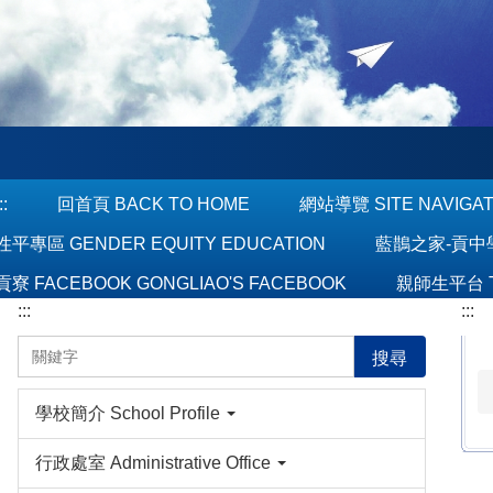
跳
到
主
要
內
容
區
::
回首頁 BACK TO HOME
網站導覽 SITE NAVIGA
性平專區 GENDER EQUITY EDUCATION
藍鵲之家-貢中學報 
貢寮 FACEBOOK GONGLIAO'S FACEBOOK
親師生平台 T
:::
:::
搜尋
學校簡介 School Profile
行政處室 Administrative Office