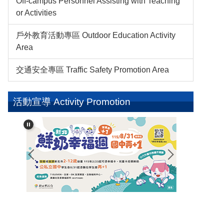
Off-campus Personnel Assisting with Teaching
or Activities
戶外教育活動專區 Outdoor Education Activity
Area
交通安全專區 Traffic Safety Promotion Area
活動宣導 Activity Promotion